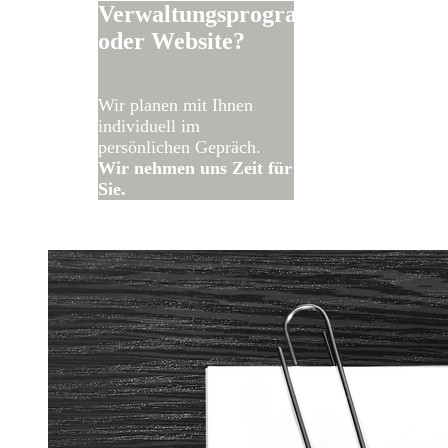
Verwaltungsprogramm
oder Website?
Wir planen mit Ihnen
individuell im
persönlichen Gepräch.
Wir nehmen uns Zeit für
Sie.